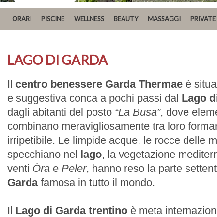
ORARI
PISCINE
WELLNESS
BEAUTY
MASSAGGI
PRIVATE
LAGO DI GARDA
Il
centro benessere Garda Thermae
è situa
e suggestiva conca a pochi passi dal
Lago d
dagli abitanti del posto
“La Busa”
, dove eleme
combinano meravigliosamente tra loro form
irripetibile. Le limpide acque, le rocce delle
specchiano nel
lago
, la vegetazione mediterra
venti
Òra
e
Peler
, hanno reso la parte setten
Garda
famosa in tutto il mondo.
Il
Lago di Garda trentino
è meta internazion