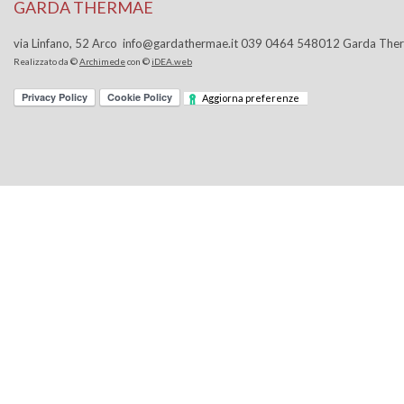
GARDA THERMAE
via Linfano, 52 Arco info@gardathermae.it 039 0464 548012 Garda Th
Realizzato da ©
Archimede
con ©
iDEA.web
Aggiorna preferenze