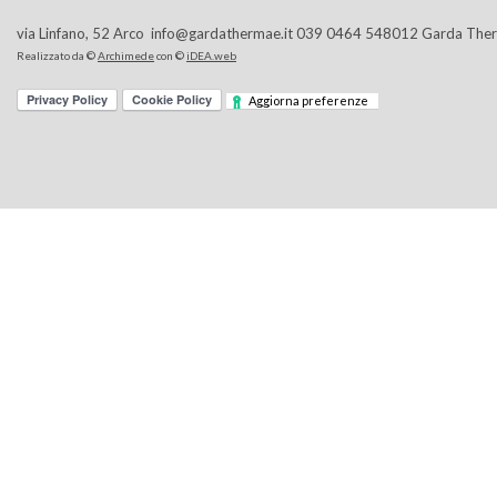
via Linfano, 52 Arco info@gardathermae.it 039 0464 548012 Garda Th
Realizzato da ©
Archimede
con ©
iDEA.web
Aggiorna preferenze