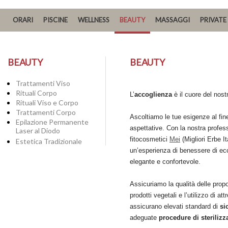
ORARI
PISCINE
WELLNESS
BEAUTY
MASSAGGI
PRIVATE
BEAUTY
BEAUTY
Trattamenti Viso
Rituali Corpo
L’
accoglienza
è il cuore del nos
Rituali Viso e Corpo
Trattamenti Corpo
Ascoltiamo le tue esigenze al fine
Epilazione Permanente
aspettative. Con la nostra professi
Laser al Diodo
fitocosmetici
Mei
(Migliori Erbe It
Estetica Tradizionale
un’esperienza di benessere di ec
elegante e confortevole.
Assicuriamo la qualità delle propo
prodotti vegetali e l’utilizzo di at
assicurano elevati standard di
si
adeguate
procedure di sterilizz